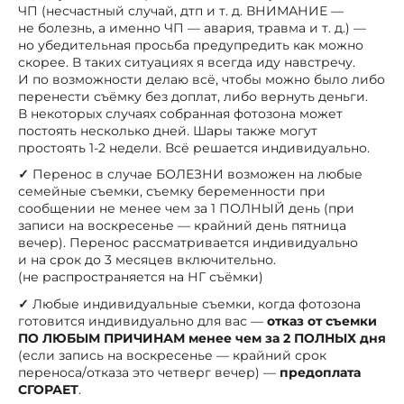
ЧП (несчастный случай, дтп и т. д. ВНИМАНИЕ —
не болезнь, а именно ЧП — авария, травма и т. д.) —
но убедительная просьба предупредить как можно
скорее. В таких ситуациях я всегда иду навстречу.
И по возможности делаю всё, чтобы можно было либо
перенести съёмку без доплат, либо вернуть деньги.
В некоторых случаях собранная фотозона может
постоять несколько дней. Шары также могут
простоять 1-2 недели. Всё решается индивидуально.
✓
Перенос в случае БОЛЕЗНИ возможен на любые
семейные съемки, съемку беременности при
сообщении не менее чем за 1 ПОЛНЫЙ день (при
записи на воскресенье — крайний день пятница
вечер). Перенос рассматривается индивидуально
и на срок до 3 месяцев включительно.
(не распространяется на НГ съёмки)
✓
Любые индивидуальные съемки, когда фотозона
готовится индивидуально для вас —
отказ от съемки
ПО ЛЮБЫМ ПРИЧИНАМ менее чем за 2 ПОЛНЫХ дня
(если запись на воскресенье — крайний срок
переноса/отказа это четверг вечер) —
предоплата
СГОРАЕТ
.