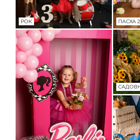
РОК
ПАСХА 2
САДОВ